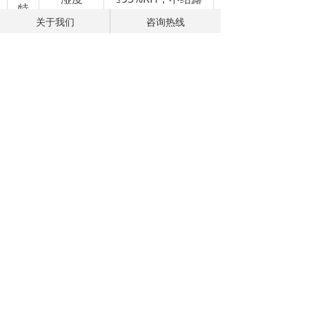
特
关于我们
咨询热线
海拔
≤2000m
性
精度等级
0.5级
ꂆ
相关推荐