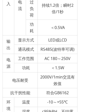
电
过
入
持续1.2倍；瞬时2
流
负
倍/1秒
荷
功
＜0.5VA
耗
显示方式
LED或LCD
输
出
通讯模式
RS485(波特率可调)
工作范围
AC 180～250V
电
源
功耗
＜1.5W
2000V/1min交流有
电压耐受
效值
抗干扰性能
符合GB6162
环
温度
-10～+55℃
境
湿度
≤95%RH，不结露